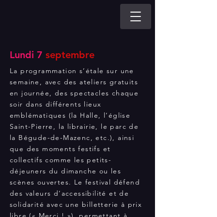
Lundi 7
septembre
La programmation s’étale sur une
semaine, avec des ateliers gratuits
en journée, des spectacles chaque
soir dans différents lieux
emblématiques (la Halle, l’église
Saint-Pierre, la librairie, le parc de
la Bégude-de-Mazenc, etc.), ainsi
que des moments festifs et
collectifs comme les petits-
déjeuners du dimanche ou les
scènes ouvertes. Le festival défend
des valeurs d’accessibilité et de
solidarité avec une billetterie à prix
libre (« Merci ! »), permettant à