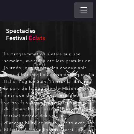
Spectacles
Festival
Écl
ats
La programmation s’étale sur une
semaine, avec des ateliers gratuits en
journée, des spectacles chaque soir
dans différents lieux emblématiques (la
Halle, l’église Saint-Pierre, la librairie,
le parc de la Bégude-de-Mazenc, etc.),
ainsi que des moments festifs et
collectifs comme les petits-déjeuners
du dimanche ou les scènes ouvertes. Le
festival défend des valeurs
d’accessibilité et de solidarité avec une
billetterie à prix libre (« Merci ! »),